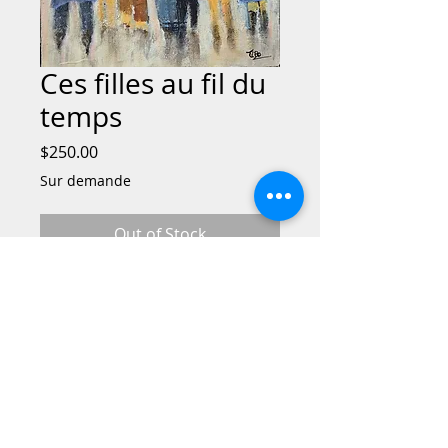
Ces filles au fil du
temps
Price
$250.00
Sur demande
Out of Stock
Nées dans l'effervescence du quotidien
partagé, cette oeuvre capture l'essence
d'une amitié. huit silhouettes unies par
les souvenirs et les années, avancent
ensemble. Un homage à ces liens qui
défient le quotidien et s'inscrivent au fil
du temps.
​© 2023 par VIE URBAINE. Créé avec
Wix.com