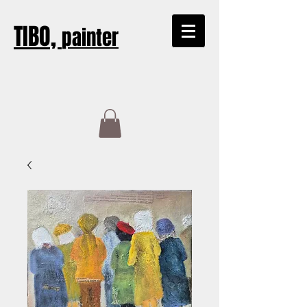
TIBO,
painter