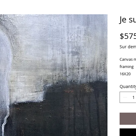
Je s
$57
Sur de
Canvas 
framing
16X20
Mixed (ac
Quantit