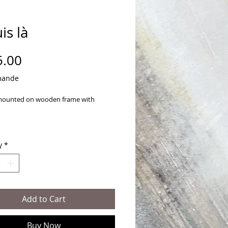
uis là
Price
5.00
mande
mounted on wooden frame with
rylic, collage)
y
*
Add to Cart
Buy Now