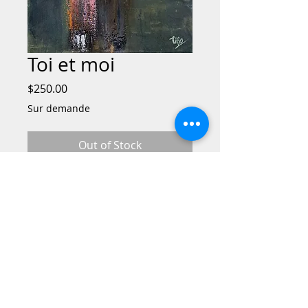
Toi et moi
Price
$250.00
Sur demande
Out of Stock
«Toi et Moi », une œuvre qui capture
l'essence de l'amitié et de la connexion
symbolisant l'unité et le lien entre deux
individus, quel que soit leur sexe. Cette
pièce met en scène deux personnages,
l'un représentant « moi » et l'autre « toi
», l'incarnation parfaite de l'amitié.
​© 2023 par VIE URBAINE. Créé avec
Wix.com