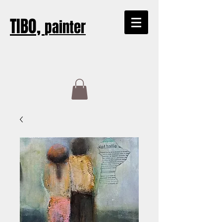
TIBO,
painter